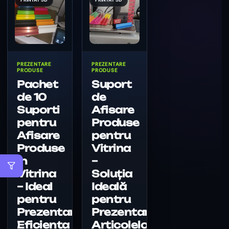
PREZENTARE
PREZENTARE
PRODUSE
PRODUSE
Pachet
Suport
de 10
de
Suporti
Afisare
pentru
Produse
Afisare
pentru
Produse
Vitrina
in
–
Vitrina
Soluția
– Ideal
Ideală
pentru
pentru
Prezentarea
Prezentarea
Eficienta
Articolelor