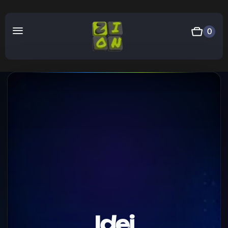
0
Idei