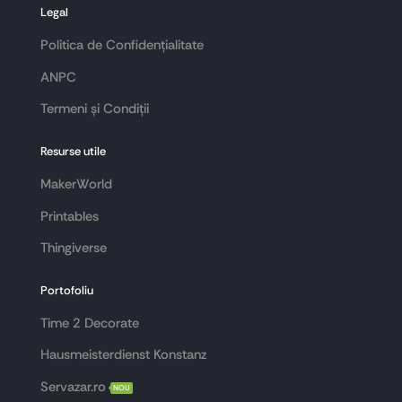
Legal
Politica de Confidențialitate
ANPC
Termeni și Condiții
Resurse utile
MakerWorld
Printables
Thingiverse
Portofoliu
Time 2 Decorate
Hausmeisterdienst Konstanz
Servazar.ro
NOU