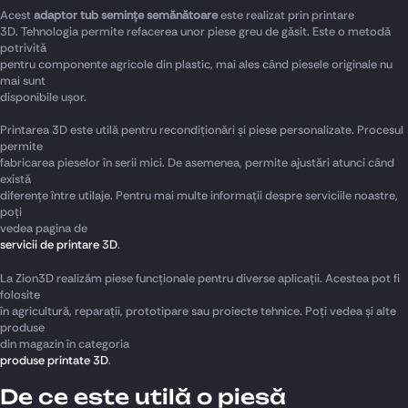
Acest
adaptor tub semințe semănătoare
este realizat prin printare
3D. Tehnologia permite refacerea unor piese greu de găsit. Este o metodă
potrivită
pentru componente agricole din plastic, mai ales când piesele originale nu
mai sunt
disponibile ușor.
Printarea 3D este utilă pentru recondiționări și piese personalizate. Procesul
permite
fabricarea pieselor în serii mici. De asemenea, permite ajustări atunci când
există
diferențe între utilaje. Pentru mai multe informații despre serviciile noastre,
poți
vedea pagina de
servicii de printare 3D
.
La Zion3D realizăm piese funcționale pentru diverse aplicații. Acestea pot fi
folosite
în agricultură, reparații, prototipare sau proiecte tehnice. Poți vedea și alte
produse
din magazin în categoria
produse printate 3D
.
De ce este utilă o piesă