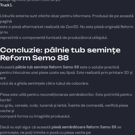
Truck1
.
Linkurile externe sunt oferite doar pentru informare. Produsul de pe această
pagină
este o piesă aftermarket realizată de Zion3D. Nu este piesă originală Reform
și nu
reprezintă o componentă furnizată de producătorul utilajului.
Concluzie: pâlnie tub semințe
Reform Semo 88
Această
pâlnie tub semințe Reform Semo 88
este o soluție practică
pentru înlocuirea unei piese uzate sau lipsă. Este realizată prin printare 3D și
are
rolul de a ghida semințele către tubul de coborâre.
Piesa este utilă pentru recondiționarea semănătorilor. Este potrivită pentru
lucrări
cu grâu, cereale, ovăz, lucernă și iarbă. Înainte de comandă, verifică piesa
veche și
compară forma cu imaginile produsului.
Dacă nu ești sigur că această
piesă semănătoare Reform Semo 88
se
potrivește, ne poți trimite o poză cu piesa veche pe