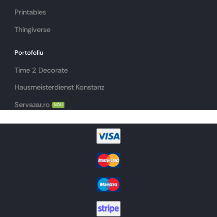
Printables
Thingiverse
Portofoliu
Time 2 Decorate
Hausmeisterdienst Konstanz
Servazar.ro
NOU