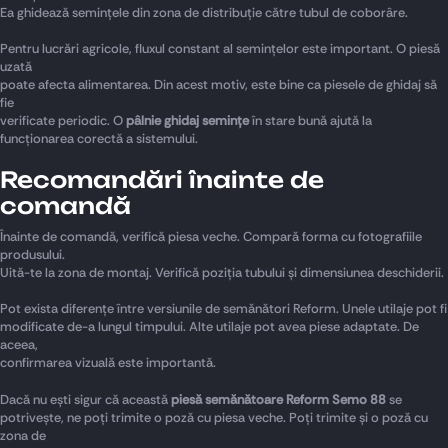
Ea ghidează semințele din zona de distribuție către tubul de coborâre.
Pentru lucrări agricole, fluxul constant al semințelor este important. O piesă
uzată
poate afecta alimentarea. Din acest motiv, este bine ca piesele de ghidaj să
fie
verificate periodic. O
pâlnie ghidaj semințe
în stare bună ajută la
funcționarea corectă a sistemului.
Recomandări înainte de
comandă
Înainte de comandă, verifică piesa veche. Compară forma cu fotografiile
produsului.
Uită-te la zona de montaj. Verifică poziția tubului și dimensiunea deschiderii.
Pot exista diferențe între versiunile de semănători Reform. Unele utilaje pot fi
modificate de-a lungul timpului. Alte utilaje pot avea piese adaptate. De
aceea,
confirmarea vizuală este importantă.
Dacă nu ești sigur că această
piesă semănătoare Reform Semo 88
se
potrivește, ne poți trimite o poză cu piesa veche. Poți trimite și o poză cu
zona de