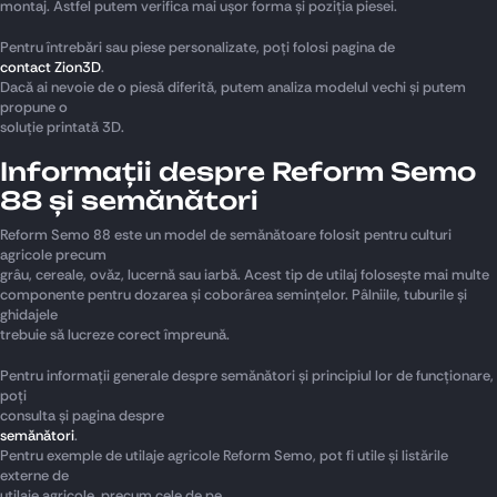
montaj. Astfel putem verifica mai ușor forma și poziția piesei.
Pentru întrebări sau piese personalizate, poți folosi pagina de
contact Zion3D
.
Dacă ai nevoie de o piesă diferită, putem analiza modelul vechi și putem
propune o
soluție printată 3D.
Informații despre Reform Semo
88 și semănători
Reform Semo 88 este un model de semănătoare folosit pentru culturi
agricole precum
grâu, cereale, ovăz, lucernă sau iarbă. Acest tip de utilaj folosește mai multe
componente pentru dozarea și coborârea semințelor. Pâlniile, tuburile și
ghidajele
trebuie să lucreze corect împreună.
Pentru informații generale despre semănători și principiul lor de funcționare,
poți
consulta și pagina despre
semănători
.
Pentru exemple de utilaje agricole Reform Semo, pot fi utile și listările
externe de
utilaje agricole, precum cele de pe