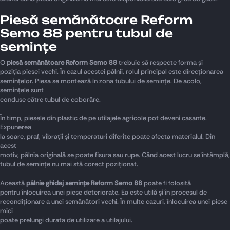
Piesă semănătoare Reform
Semo 88 pentru tubul de
semințe
O
piesă semănătoare Reform Semo 88
trebuie să respecte forma și
poziția piesei vechi. În cazul acestei pâlnii, rolul principal este direcționarea
semințelor. Piesa se montează în zona tubului de semințe. De acolo,
semințele sunt
conduse către tubul de coborâre.
În timp, piesele din plastic de pe utilajele agricole pot deveni casante.
Expunerea
la soare, praf, vibrații și temperaturi diferite poate afecta materialul. Din
acest
motiv, pâlnia originală se poate fisura sau rupe. Când acest lucru se întâmplă,
tubul de semințe nu mai stă corect poziționat.
Această
pâlnie ghidaj semințe Reform Semo 88
poate fi folosită
pentru înlocuirea unei piese deteriorate. Ea este utilă și în procesul de
recondiționare a unei semănători vechi. În multe cazuri, înlocuirea unei piese
mici
poate prelungi durata de utilizare a utilajului.