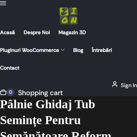
Acasă
Despre Noi
Magazin 3D
Pluginuri WooCommerce
Blog
Întrebări
Contact
Sign In
Shopping cart
0
Pâlnie Ghidaj Tub
Semințe Pentru
Semănătoare Reform