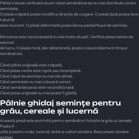
Pâlnia trebuie verificată atunci când semănătoarea nu mai distribuie corect
semințele.
O piesă crăpată poate modifica direcția de curgere. O piesă lipsă poate face
tubul să
stea incorect. O piesă deformată poate bloca parțial fluxul de semințe.
Înlocuirea este recomandată în mai multe situații. Verifică piesa înainte de
sezonul
de lucru. O piesă mică, dar deteriorată, poate crea probleme în timpul
semănatului.
Când pâlnia originală este crăpată.
Când piesa veche este ruptă sau incompletă.
Când tubul de semințe nu mai stă aliniat.
Când semințele nu mai coboară corect.
Când semănătoarea este recondiționată.
Când piesa originală nu mai poate fi găsită.
Pâlnie ghidaj semințe pentru
grâu, cereale și lucernă
Această piesă este potrivită pentru semănători folosite la grâu și cereale.
Poate fi
utilă și pentru ovăz, lucernă, iarbă și culturi similare. Rolul piesei rămâne
același.