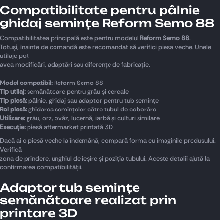
Compatibilitate pentru pâlnie
ghidaj semințe Reform Semo 88
Compatibilitatea principală este pentru modelul
Reform Semo 88
.
Totuși, înainte de comandă este recomandat să verifici piesa veche. Unele
utilaje pot
avea modificări, adaptări sau diferențe de fabricație.
Model compatibil:
Reform Semo 88
Tip utilaj:
semănătoare pentru grâu și cereale
Tip piesă:
pâlnie, ghidaj sau adaptor pentru tub semințe
Rol piesă:
ghidarea semințelor către tubul de coborâre
Utilizare:
grâu, orz, ovăz, lucernă, iarbă și culturi similare
Execuție:
piesă aftermarket printată 3D
Dacă ai o piesă veche la îndemână, compară forma cu imaginile produsului.
Verifică
zona de prindere, unghiul de ieșire și poziția tubului. Aceste detalii ajută la
confirmarea compatibilității.
Adaptor tub semințe
semănătoare realizat prin
printare 3D