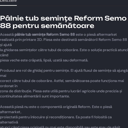
Descriere
Pâlnie tub semințe Reform Semo
88 pentru semănătoare
Această
pâlnie tub semințe Reform Semo 88
este o piesă aftermarket
realizată prin printare 3D. Piesa este destinată semănătorii Reform Semo 88
și ajută
la ghidarea semințelor către tubul de coborâre. Este o soluție practică atunci
când
piesa veche este crăpată, lipsă, uzată sau deformată.
Produsul are rol de ghidaj pentru semințe. El ajută fluxul de semințe să ajungă
mai
corect către tubul de coborâre. Astfel, semănătoarea poate funcționa mai
ordonat în
zona de distribuție. Piesa este utilă pentru lucrări agricole unde precizia și
continuitatea alimentării sunt importante.
Această piesă nu este o componentă originală Reform. Este o piesă
aftermarket,
proiectată pentru înlocuire și recondiționare. Ea poate fi folosită ca
alternativă
atunci când piesa originală nu mai este disponibilă sau este greu de găsit.