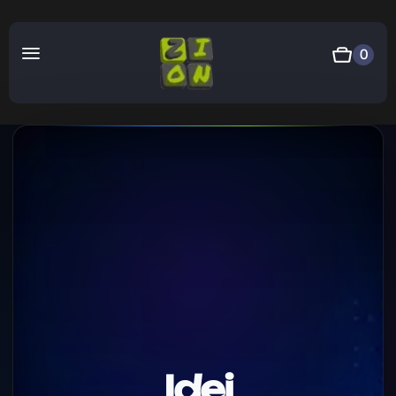
0
Idei