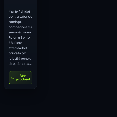
Pâlnie / ghidaj
pentru tubul de
semințe,
compatibilă cu
semănătoarea
Reform Semo
88. Piesă
aftermarket
printată 3D,
folosită pentru
direcționarea...