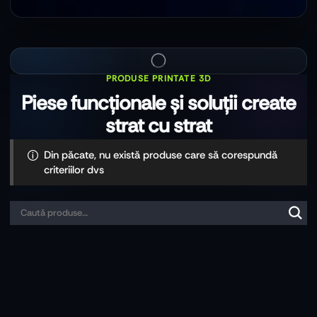
Din păcate, nu există produse care să corespundă
criteriilor dvs
Căutare
Cău
pentru: