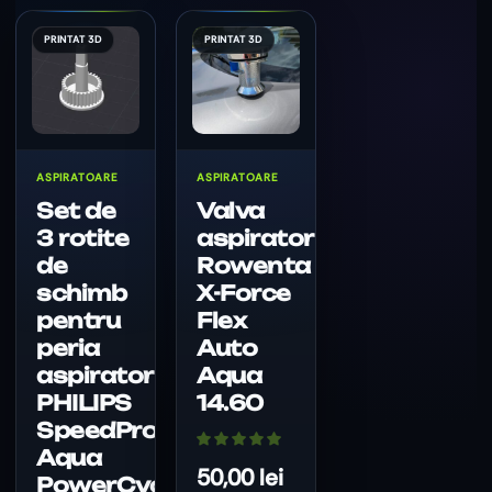
ASPIRATOARE
ASPIRATOARE
Set de
Valva
3 rotite
aspirator
de
Rowenta
schimb
X-Force
pentru
Flex
peria
Auto
aspiratorului
Aqua
PHILIPS
14.60
SpeedPro
Aqua
50,00
lei
PowerCyclone