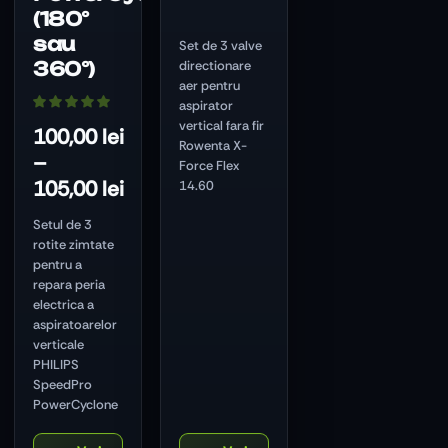
(180°
sau
Set de 3 valve
360°)
directionare
aer pentru
aspirator
vertical fara fir
100,00
lei
Rowenta X-
–
Force Flex
105,00
lei
14.60
Setul de 3
rotite zimtate
pentru a
repara peria
electrica a
aspiratoarelor
verticale
PHILIPS
SpeedPro
PowerCyclone