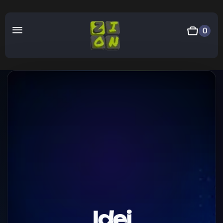
0
Idei