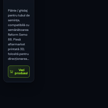
Pâlnie / ghidaj
pentru tubul de
semințe,
compatibilă cu
semănătoarea
Reform Semo
88. Piesă
aftermarket
printată 3D,
folosită pentru
direcționarea...