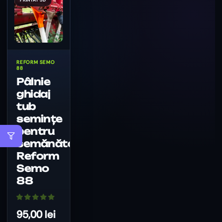
REFORM SEMO
88
Pâlnie
ghidaj
tub
semințe
pentru
semănătoare
Reform
Semo
88
95,00
lei