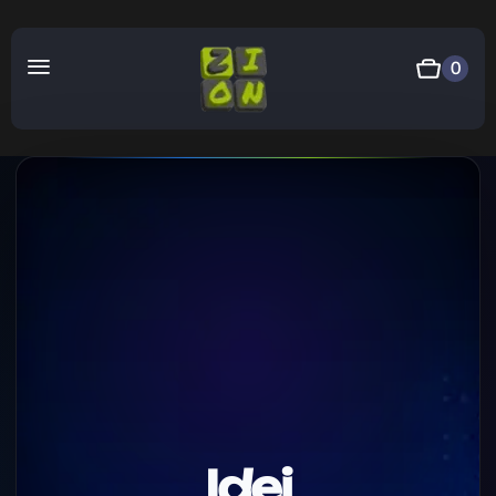
0
Idei