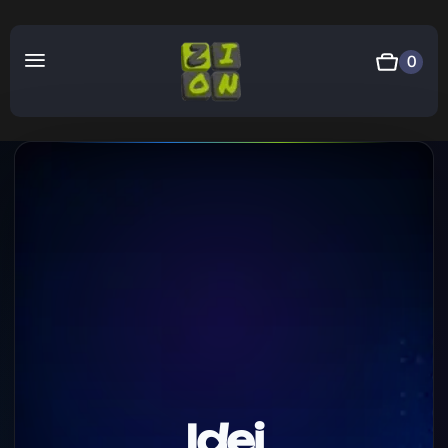
0
Idei