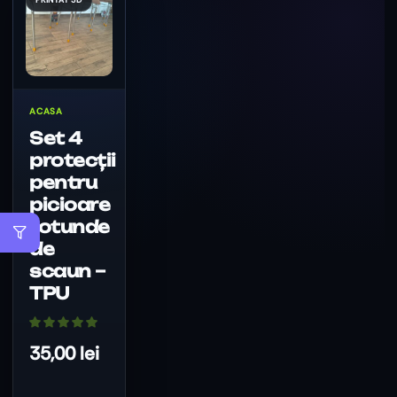
ACASA
Set 4
protecții
pentru
picioare
rotunde
de
scaun –
TPU
35,00
lei