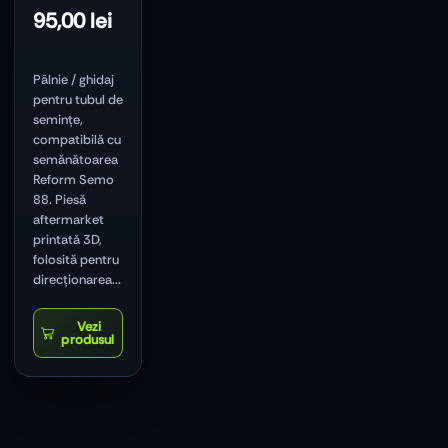
95,00
lei
Pâlnie / ghidaj
pentru tubul de
semințe,
compatibilă cu
semănătoarea
Reform Semo
88. Piesă
aftermarket
printată 3D,
folosită pentru
direcționarea...