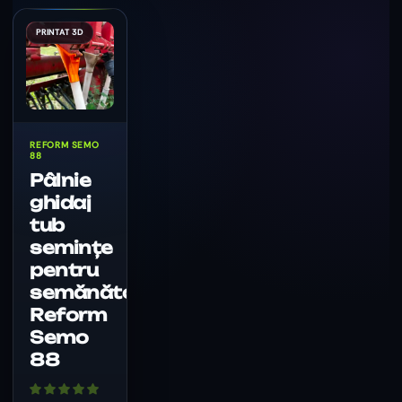
REFORM SEMO
88
Pâlnie
ghidaj
tub
semințe
pentru
semănătoare
Reform
Semo
88