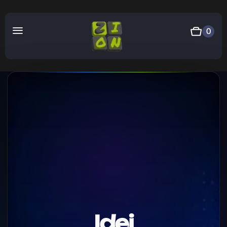
0
Idei