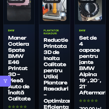
BMW
PLANTATOR
BMW
RASADURI
Maner
Set de
Reductie
Cotiera
4
Printata
Spate
capace
3D de
BMW
pentru
Inalta
E46
jante
Calitate
Printat
BMW
pentru
3D –
Alpina
Utilaj
Piesă
19″, 20″,
Plantare
Auto de
21″
Rasaduri
Înaltă
Aftermark
–
Calitate
Optimizare
Eficienta