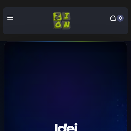
0
Idei