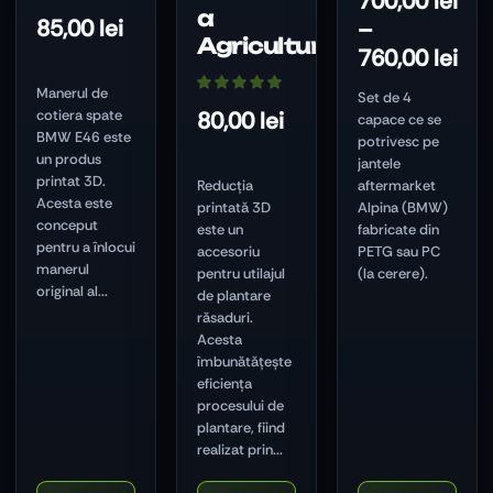
700,00
lei
a
85,00
lei
–
Agriculturii
760,00
lei
Manerul de
Set de 4
cotiera spate
80,00
lei
capace ce se
BMW E46 este
potrivesc pe
un produs
jantele
printat 3D.
Reducția
aftermarket
Acesta este
printată 3D
Alpina (BMW)
conceput
este un
fabricate din
pentru a înlocui
accesoriu
PETG sau PC
manerul
pentru utilajul
(la cerere).
original al...
de plantare
răsaduri.
Acesta
îmbunătățește
eficiența
procesului de
plantare, fiind
realizat prin...