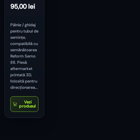
95,00
lei
Pâlnie / ghidaj
pentru tubul de
semințe,
compatibilă cu
semănătoarea
Reform Semo
88. Piesă
aftermarket
printată 3D,
folosită pentru
direcționarea...