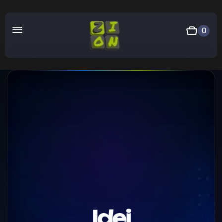
0
Idei