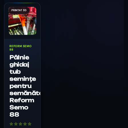
REFORM SEMO
88
Pâlnie
ghidaj
tub
semințe
pentru
semănătoare
Reform
Semo
88