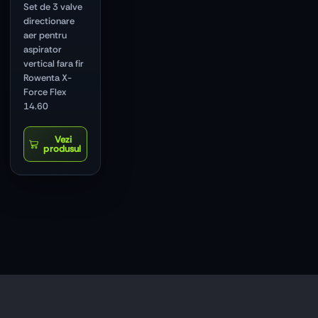
Set de 3 valve
directionare
aer pentru
aspirator
vertical fara fir
Rowenta X-
Force Flex
14.60