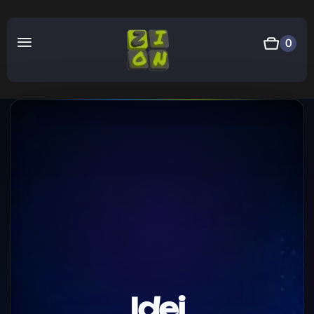
0
Idei