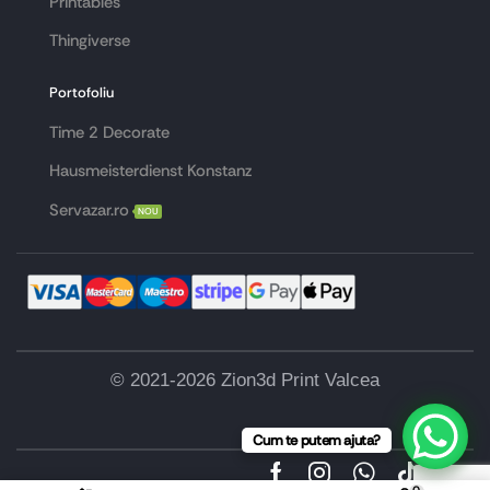
Printables
Thingiverse
Portofoliu
Time 2 Decorate
Hausmeisterdienst Konstanz
Servazar.ro
NOU
© 2021-2026 Zion3d Print Valcea
Cum te putem ajuta?