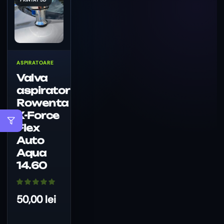
ASPIRATOARE
Valva
aspirator
Rowenta
X-Force
Flex
Auto
Aqua
14.60
50,00
lei