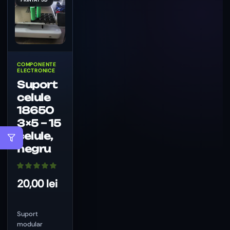
COMPONENTE
ELECTRONICE
Suport
celule
18650
3×5 – 15
celule,
negru
20,00
lei
Suport
modular