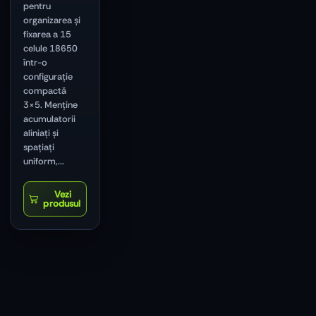
pentru
organizarea și
fixarea a 15
celule 18650
într-o
configurație
compactă
3×5. Menține
acumulatorii
aliniați și
spațiați
uniform,...