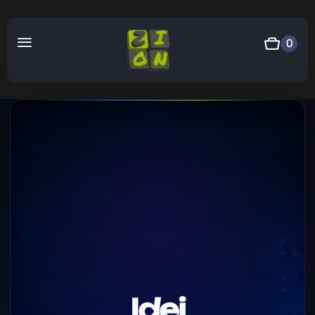
0
Idei