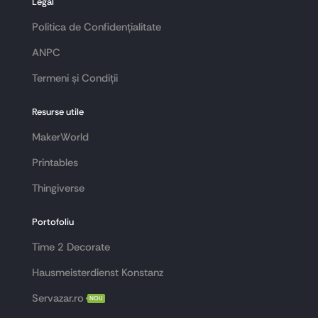
Legal
Politica de Confidențialitate
ANPC
Termeni și Condiții
Resurse utile
MakerWorld
Printables
Thingiverse
Portofoliu
Time 2 Decorate
Hausmeisterdienst Konstanz
Servazar.ro
NOU