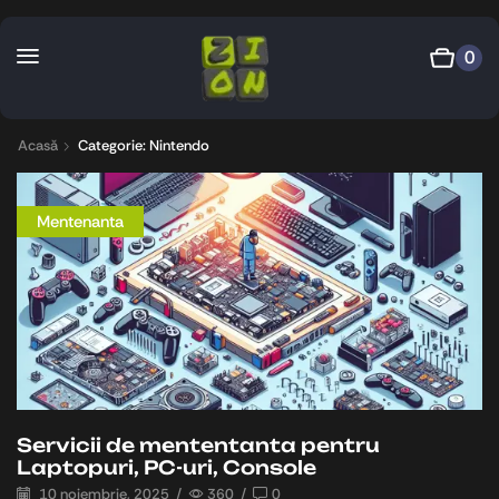
0
Acasă
Categorie: Nintendo
Mentenanta
Servicii de mententanta pentru
Laptopuri, PC-uri, Console
10 noiembrie, 2025
/
360
/
0