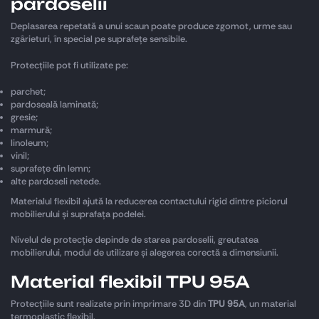
pardoselii
Deplasarea repetată a unui scaun poate produce zgomot, urme sau
zgârieturi, în special pe suprafețe sensibile.
Protecțiile pot fi utilizate pe:
parchet;
pardoseală laminată;
gresie;
marmură;
linoleum;
vinil;
suprafețe din lemn;
alte pardoseli netede.
Materialul flexibil ajută la reducerea contactului rigid dintre piciorul
mobilierului și suprafața podelei.
Nivelul de protecție depinde de starea pardoselii, greutatea
mobilierului, modul de utilizare și alegerea corectă a dimensiunii.
Material flexibil TPU 95A
Protecțiile sunt realizate prin imprimare 3D din
TPU 95A
, un material
termoplastic flexibil.