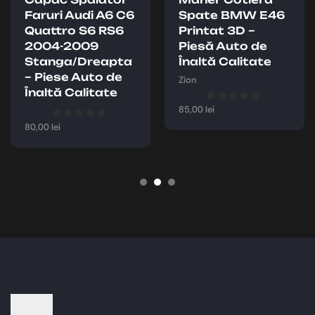
Faruri Audi A6 C6
Spate BMW E46
Quattro S6 RS6
Printat 3D –
2004-2009
Piesă Auto de
Stanga/Dreapta
Înaltă Calitate
– Piese Auto de
Zion
Înaltă Calitate
85,00
lei
80,00
lei