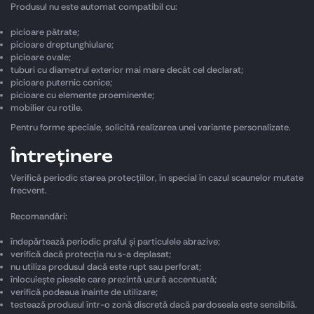
Produsul nu este automat compatibil cu:
picioare pătrate;
picioare dreptunghiulare;
picioare ovale;
tuburi cu diametrul exterior mai mare decât cel declarat;
picioare puternic conice;
picioare cu elemente proeminente;
mobilier cu rotile.
Pentru forme speciale, solicită realizarea unei variante personalizate.
Întreținere
Verifică periodic starea protecțiilor, în special în cazul scaunelor mutate
frecvent.
Recomandări:
îndepărtează periodic praful și particulele abrazive;
verifică dacă protecția nu s-a deplasat;
nu utiliza produsul dacă este rupt sau perforat;
înlocuiește piesele care prezintă uzură accentuată;
verifică podeaua înainte de utilizare;
testează produsul într-o zonă discretă dacă pardoseala este sensibilă.