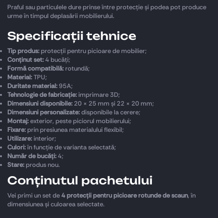
Praful sau particulele dure prinse între protecție și podea pot produce
urme în timpul deplasării mobilierului.
Specificații tehnice
Tip produs:
protecții pentru picioare de mobilier;
Conținut set:
4 bucăți;
Formă compatibilă:
rotundă;
Material:
TPU;
Duritate material:
95A;
Tehnologie de fabricație:
imprimare 3D;
Dimensiuni disponibile:
20 × 25 mm și 22 × 20 mm;
Dimensiuni personalizate:
disponibile la cerere;
Montaj:
exterior, peste piciorul mobilierului;
Fixare:
prin presiunea materialului flexibil;
Utilizare:
interior;
Culori:
în funcție de varianta selectată;
Număr de bucăți:
4;
Stare:
produs nou.
Conținutul pachetului
Vei primi un set de
4 protecții pentru picioare rotunde de scaun
, în
dimensiunea și culoarea selectate.