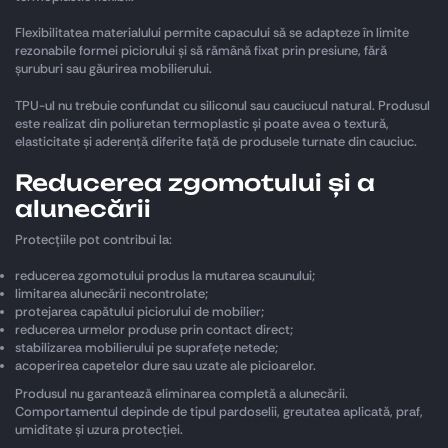
Flexibilitatea materialului permite capacului să se adapteze în limite
rezonabile formei piciorului și să rămână fixat prin presiune, fără
șuruburi sau găurirea mobilierului.
TPU-ul nu trebuie confundat cu siliconul sau cauciucul natural. Produsul
este realizat din poliuretan termoplastic și poate avea o textură,
elasticitate și aderență diferite față de produsele turnate din cauciuc.
Reducerea zgomotului și a
alunecării
Protecțiile pot contribui la:
reducerea zgomotului produs la mutarea scaunului;
limitarea alunecării necontrolate;
protejarea capătului piciorului de mobilier;
reducerea urmelor produse prin contact direct;
stabilizarea mobilierului pe suprafețe netede;
acoperirea capetelor dure sau uzate ale picioarelor.
Produsul nu garantează eliminarea completă a alunecării.
Comportamentul depinde de tipul pardoselii, greutatea aplicată, praf,
umiditate și uzura protecției.