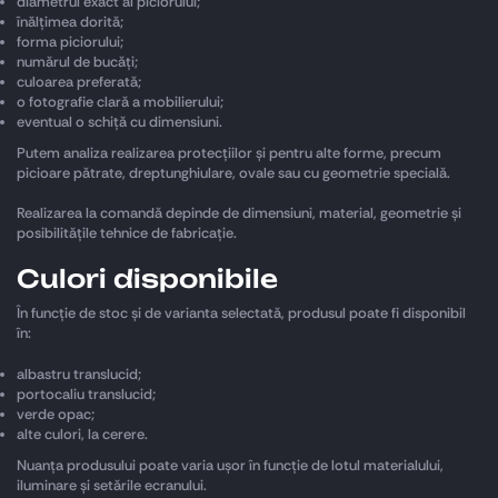
diametrul exact al piciorului;
înălțimea dorită;
forma piciorului;
numărul de bucăți;
culoarea preferată;
o fotografie clară a mobilierului;
eventual o schiță cu dimensiuni.
Putem analiza realizarea protecțiilor și pentru alte forme, precum
picioare pătrate, dreptunghiulare, ovale sau cu geometrie specială.
Realizarea la comandă depinde de dimensiuni, material, geometrie și
posibilitățile tehnice de fabricație.
Culori disponibile
În funcție de stoc și de varianta selectată, produsul poate fi disponibil
în:
albastru translucid;
portocaliu translucid;
verde opac;
alte culori, la cerere.
Nuanța produsului poate varia ușor în funcție de lotul materialului,
iluminare și setările ecranului.