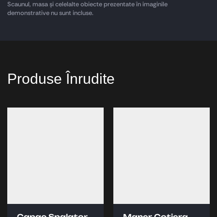
Scaunul, masa și celelalte obiecte prezentate în imaginile
demonstrative nu sunt incluse.
Produse Înrudite
Capac Spalator
Maner Cotiera