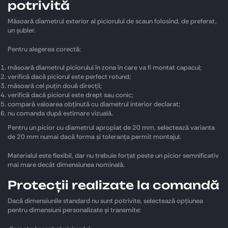
potrivită
Măsoară diametrul exterior al piciorului de scaun folosind, de preferat,
un șubler.
Pentru alegerea corectă:
măsoară diametrul piciorului în zona în care va fi montat capacul;
verifică dacă piciorul este perfect rotund;
măsoară cel puțin două direcții;
verifică dacă piciorul este drept sau conic;
compară valoarea obținută cu diametrul interior declarat;
nu comanda după estimare vizuală.
Pentru un picior cu diametrul apropiat de 20 mm, selectează varianta
de 20 mm numai dacă forma și toleranța permit montajul.
Materialul este flexibil, dar nu trebuie forțat peste un picior semnificativ
mai mare decât dimensiunea nominală.
Protecții realizate la comandă
Dacă dimensiunile standard nu sunt potrivite, selectează opțiunea
pentru dimensiuni personalizate și transmite: