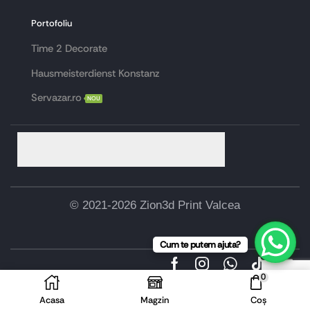
Portofoliu
Time 2 Decorate
Hausmeisterdienst Konstanz
Servazar.ro
NOU
© 2021-2026 Zion3d Print Valcea
Cum te putem ajuta?
0
Acasa
Magzin
Coș