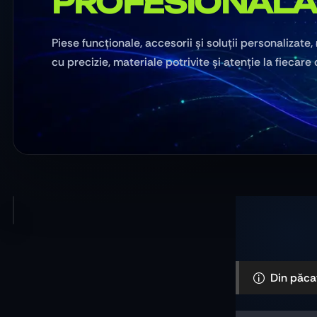
PROFESIONAL
Piese funcționale, accesorii și soluții personalizate,
cu precizie, materiale potrivite și atenție la fiecare 
Din păca