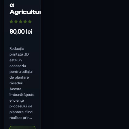
a
Agriculturii
80,00
lei
Reducția
printată 3D
este un
accesoriu
pentru utilajul
de plantare
răsaduri.
Acesta
îmbunătățește
eficiența
procesului de
plantare, fiind
realizat prin...