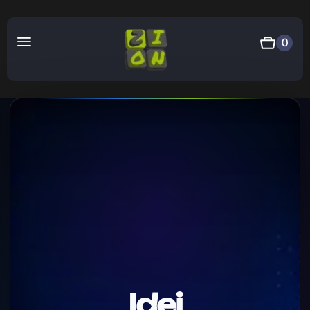
0
Idei