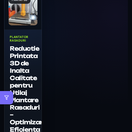
PLANTATOR
RASADURI
Reductie
Printata
3D de
Inalta
Calitate
pentru
Utilaj
Plantare
Rasaduri
–
Optimizare
Eficienta