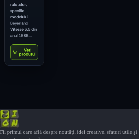
rulotelor,
specific
modelului
Beyerland
Vitesse 3.5 din
anul 1989....
Fii primul care află despre noutăți, idei creative, sfaturi utile și