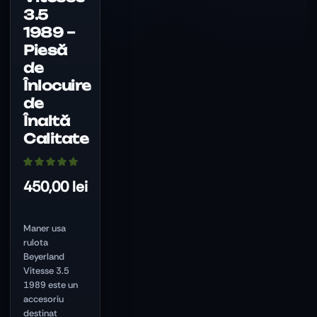
fi
3.5
alese
1989 –
în
pagina
Piesă
produsului.
de
Înlocuire
de
Înaltă
Calitate
450,00
lei
Maner usa
rulota
Beyerland
Vitesse 3.5
1989 este un
accesoriu
destinat