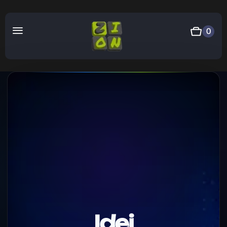
0
Idei