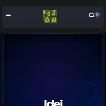
0
Idei