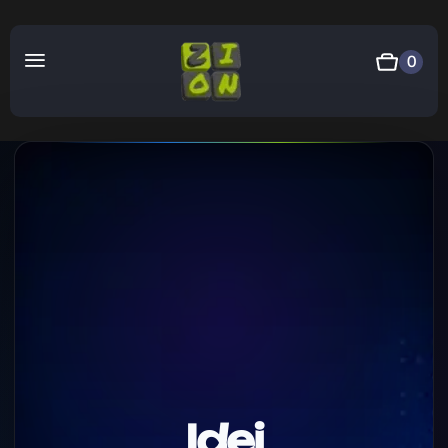
0
Idei