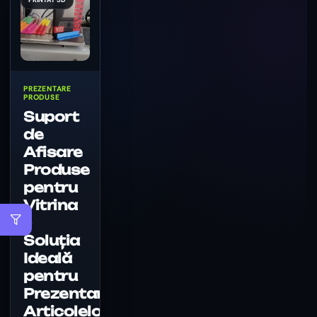
PREZENTARE
PRODUSE
Suport
de
Afisare
Produse
pentru
Vitrina
–
Soluția
Ideală
pentru
Prezentarea
Articolelor