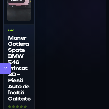
BMW
Maner
Cotiera
Spate
BMW
E46
Printat
3D –
Piesă
Auto de
Înaltă
Calitate