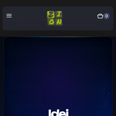
0
Idei