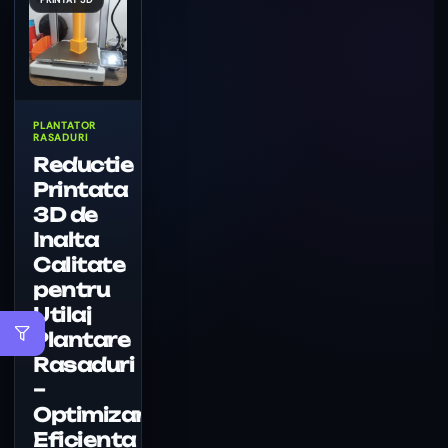
PLANTATOR
RASADURI
Reductie
Printata
3D de
Inalta
Calitate
pentru
Utilaj
Plantare
Rasaduri
–
Optimizare
Eficienta