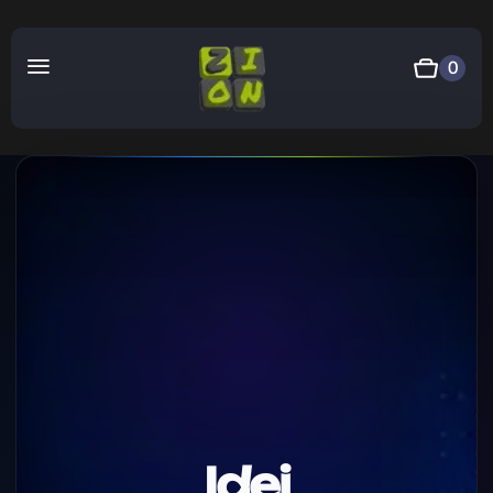
0
Idei