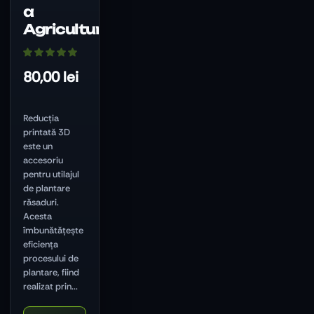
a
Agriculturii
80,00
lei
Reducția
printată 3D
este un
accesoriu
pentru utilajul
de plantare
răsaduri.
Acesta
îmbunătățește
eficiența
procesului de
plantare, fiind
realizat prin...