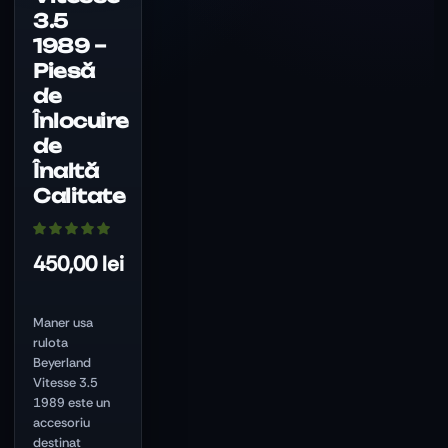
fi
3.5
alese
1989 –
în
pagina
Piesă
produsului.
de
Înlocuire
de
Înaltă
Calitate
450,00
lei
Maner usa
rulota
Beyerland
Vitesse 3.5
1989 este un
accesoriu
destinat