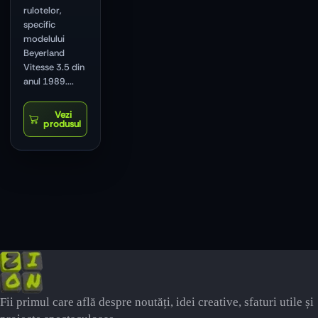
rulotelor,
specific
modelului
Beyerland
Vitesse 3.5 din
anul 1989....
Fii primul care află despre noutăți, idei creative, sfaturi utile și