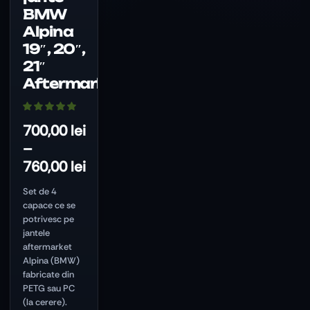
fi
BMW
alese
Alpina
în
pagina
19″, 20″,
produsului.
21″
Aftermarket
700,00
lei
–
760,00
lei
Interval
Set de 4
de
capace ce se
prețuri:
potrivesc pe
jantele
700,00 lei
aftermarket
până
Alpina (BMW)
la
fabricate din
760,00 lei
PETG sau PC
(la cerere).