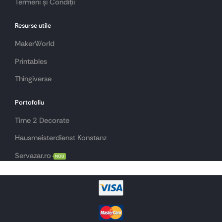
Termeni și Condiții
Resurse utile
MakerWorld
Printables
Thingiverse
Portofoliu
Time 2 Decorate
Hausmeisterdienst Konstanz
Servazar.ro
NOU